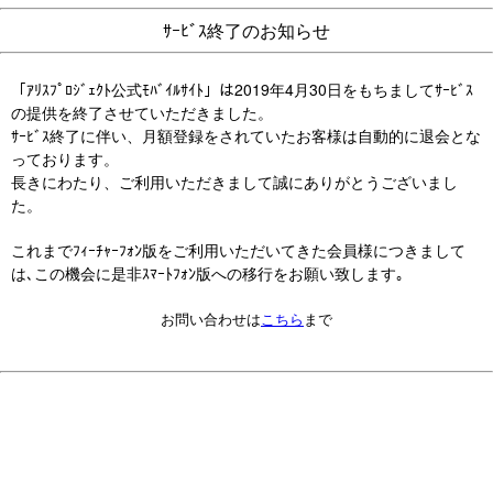
ｻｰﾋﾞｽ終了のお知らせ
「ｱﾘｽﾌﾟﾛｼﾞｪｸﾄ公式ﾓﾊﾞｲﾙｻｲﾄ」は2019年4月30日をもちましてｻｰﾋﾞｽ
の提供を終了させていただきました。
ｻｰﾋﾞｽ終了に伴い、月額登録をされていたお客様は自動的に退会とな
っております。
長きにわたり、ご利用いただきまして誠にありがとうございまし
た。
これまでﾌｨｰﾁｬｰﾌｫﾝ版をご利用いただいてきた会員様につきまして
は､この機会に是非ｽﾏｰﾄﾌｫﾝ版への移行をお願い致します｡
お問い合わせは
こちら
まで
© Rainbow Entertainment CO.,LTD.
© 2018 EMTG Co.,Ltd.